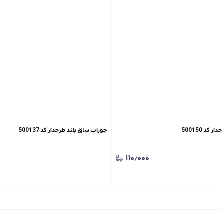
د 500150
جوراب ساق بلند طرحدار کد 500137
۱۱۰٫۰۰۰