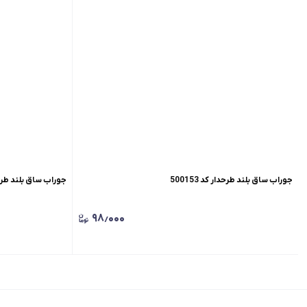
جوراب ساق بلند طرحدار کد 500153
جوراب ساق بلند طرحدار ک
۹۸٫۰۰۰