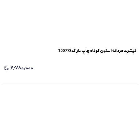
تیشرت مردانه استین کوتاه چاپ دار کد100778
۲٫۷۸۰٫۰۰۰