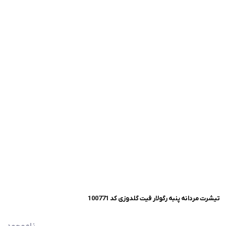
تیشرت مردانه پنبه رگولار فیت گلدوزی کد 100771