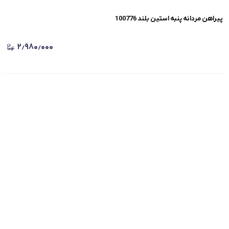
پیراهن مردانه پنبه استین بلند 100776
۲٫۹۸۰٫۰۰۰