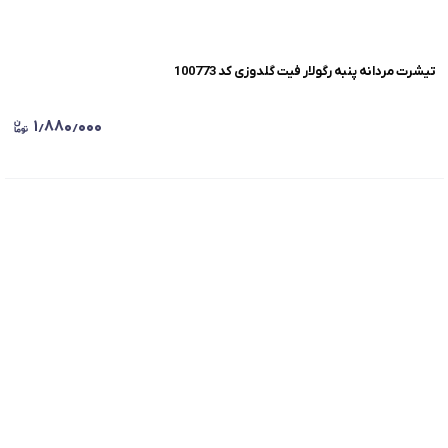
تیشرت مردانه پنبه رگولار فیت گلدوزی کد 100773
۱٫۸۸۰٫۰۰۰