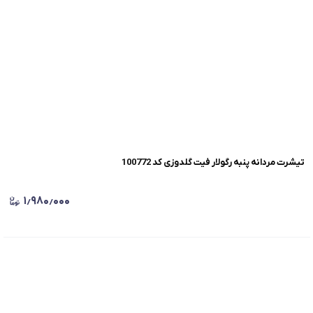
تیشرت مردانه پنبه رگولار فیت گلدوزی کد 100772
۱٫۹۸۰٫۰۰۰