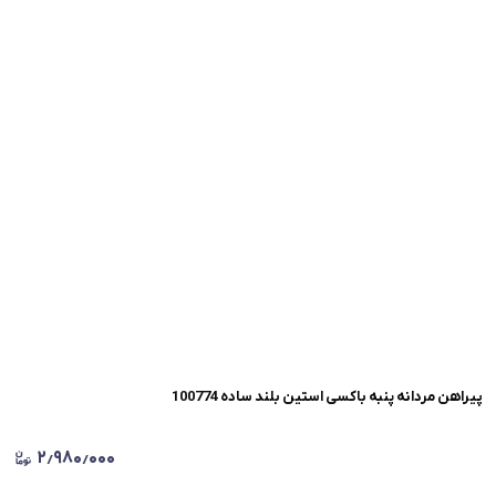
پیراهن مردانه پنبه باکسی استین بلند ساده 100774
۲٫۹۸۰٫۰۰۰