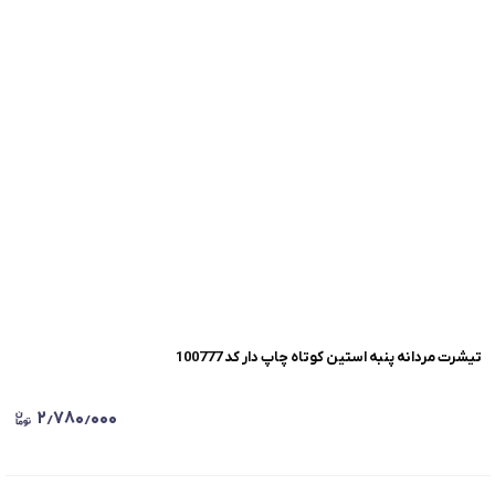
تیشرت مردانه پنبه استین کوتاه چاپ دار کد 100777
۲٫۷۸۰٫۰۰۰