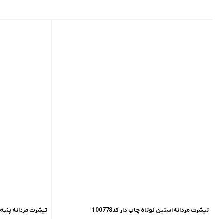
تیشرت مردانه استین کوتاه چاپ دار کد100778
تیشرت مردانه پنبه است