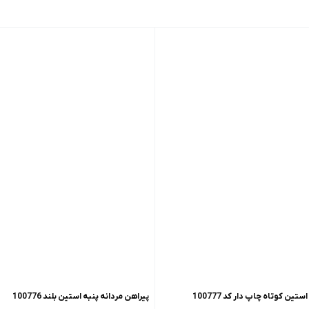
ین کوتاه چاپ دار کد 100777
پیراهن مردانه پنبه استین بلند 100776